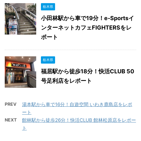
栃木県
小田林駅から車で19分！e-Sportsイ
ンターネットカフェFIGHTERSをレ
ポート
栃木県
福居駅から徒歩18分！快活CLUB 50
号足利店をレポート
PREV
湯本駅から車で16分！自遊空間 いわき鹿島店をレポ
ート
NEXT
館林駅から徒歩26分！快活CLUB 館林松原店をレポー
ト