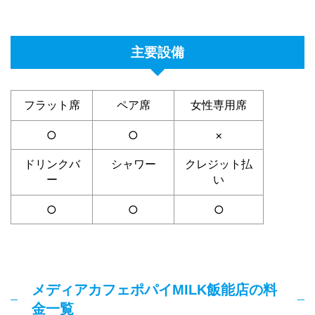
主要設備
フラット席
ペア席
女性専用席
○
○
×
ドリンクバ
シャワー
クレジット払
ー
い
○
○
○
メディアカフェポパイMILK飯能店の料
金一覧