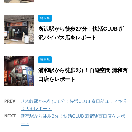
埼玉県
所沢駅から徒歩27分！快活CLUB 所
沢バイパス店をレポート
埼玉県
浦和駅から徒歩2分！自遊空間 浦和西
口店をレポート
PREV
八木崎駅から徒歩18分！快活CLUB 春日部ユリノキ通
り店をレポート
NEXT
新宿駅から徒歩3分！快活CLUB 新宿駅西口店をレポ
ート