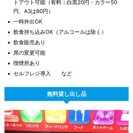
トアウト可能（有料：白黒20円・カラー50
円、A3は80円）
一時外出OK
飲食持ち込みOK（アルコールは除く）
飲食販売あり
席の変更可能
喫煙所あり
セルフレジ導入 など
無料貸し出し品