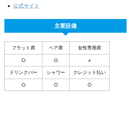
公式サイト
主要設備
フラット席
ペア席
女性専用席
○
○
×
ドリンクバー
シャワー
クレジット払い
○
○
○