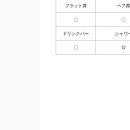
フラット席
ペア席
〇
〇
ドリンクバー
シャワ
〇
○