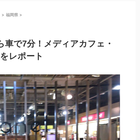
州
>
福岡県
>
ら車で7分！メディアカフェ・
店をレポート