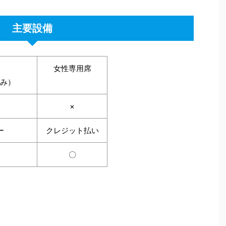
主要設備
女性専用席
み）
×
ー
クレジット払い
〇