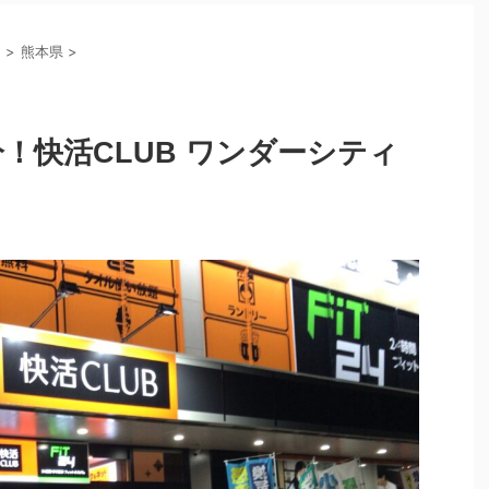
州
>
熊本県
>
！快活CLUB ワンダーシティ