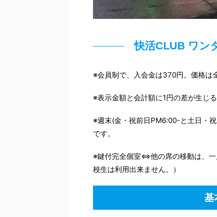
快活CLUB ワ
※会員制で、入会金は370円。価格は
※表示金額と会計額に1円の差が生じ
※週末(金・祝前日PM6:00-と土
です。
※鍵付完全個室⇔他の席の移動は、一
校生は利用出来ません。）
基