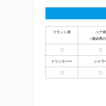
フラット席
ペア席
（連結席の
〇
〇
ドリンクバー
シャワ
〇
〇