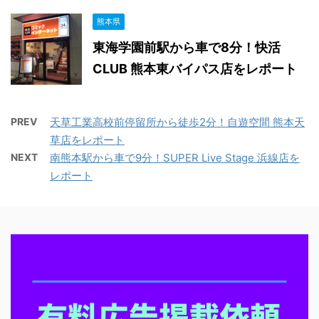
熊本県
東海学園前駅から車で8分！快活
CLUB 熊本東バイパス店をレポート
PREV
天草工業高校前停留所から徒歩2分！自遊空間 熊本天
草店をレポート
NEXT
南熊本駅から車で9分！SUPER Live Stage 浜線店を
レポート