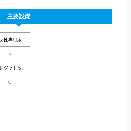
主要設備
女性専用席
x
レジット払い
〇