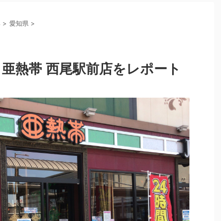
部
>
愛知県
>
！亜熱帯 西尾駅前店をレポート