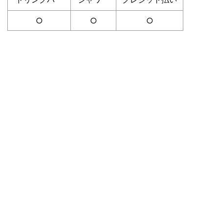
○
○
○