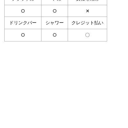
○
○
✕
ドリンクバー
シャワー
クレジット払い
○
○
〇