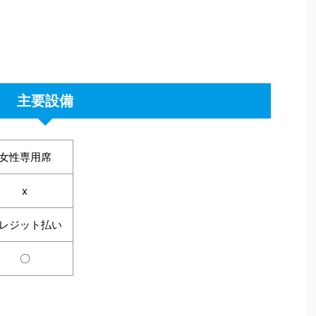
主要設備
女性専用席
x
レジット払い
〇