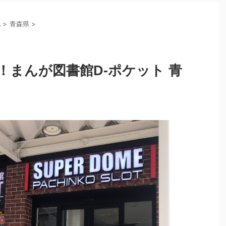
北
>
青森県
>
まんが図書館D-ポケット 青