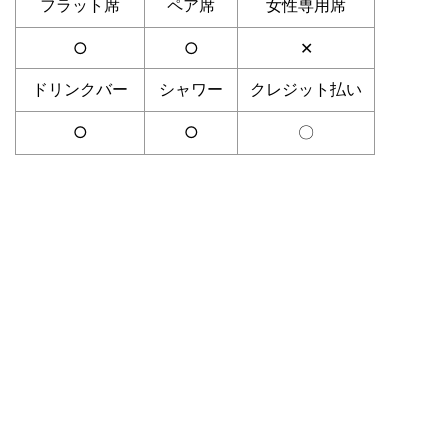
フラット席
ペア席
女性専用席
○
○
✕
ドリンクバー
シャワー
クレジット払い
○
○
〇