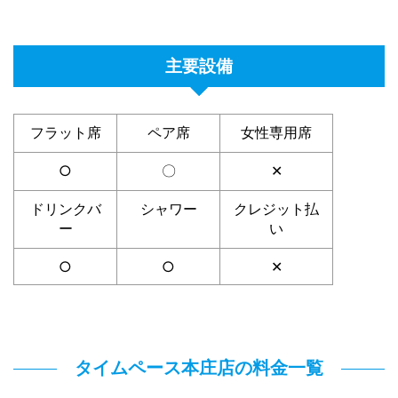
主要設備
フラット席
ペア席
女性専用席
○
〇
✕
ドリンクバ
シャワー
クレジット払
ー
い
○
○
✕
タイムペース本庄店の料金一覧