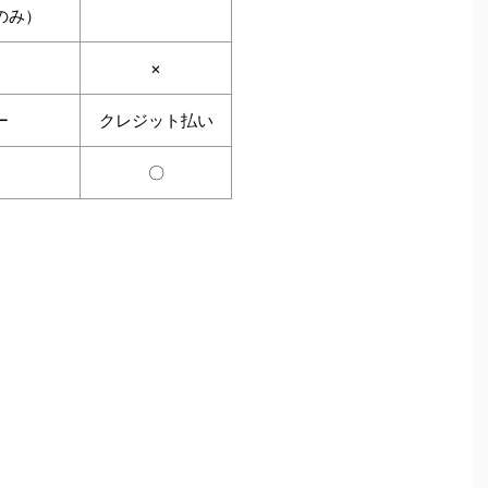
のみ）
×
ー
クレジット払い
〇