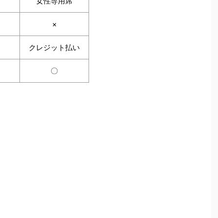
女性専用席
×
ー
クレジット払い
〇