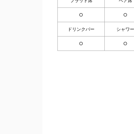
フラット席
ペア席
○
○
ドリンクバー
シャワ
○
○