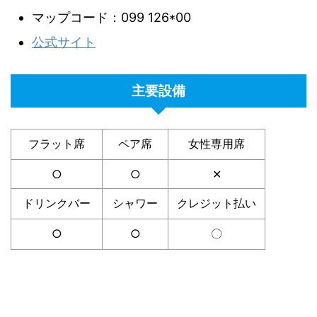
マップコード：099 126*00
公式サイト
主要設備
フラット席
ペア席
女性専用席
○
○
✕
ドリンクバー
シャワー
クレジット払い
○
○
〇