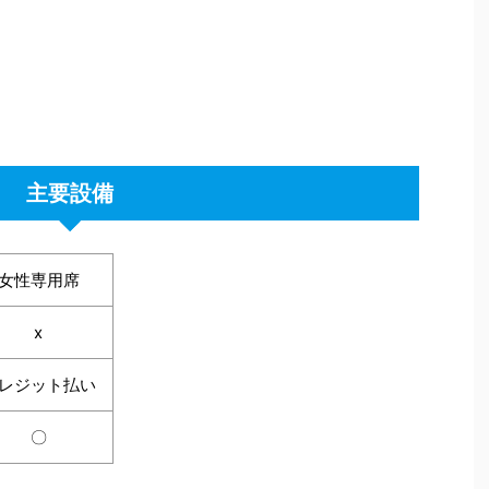
主要設備
女性専用席
x
レジット払い
〇