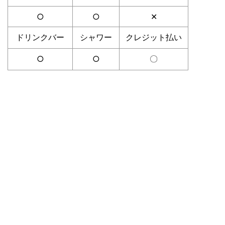
○
○
✕
ドリンクバー
シャワー
クレジット払い
○
○
〇