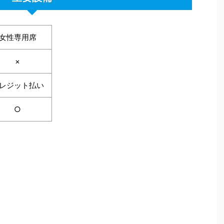
女性専用席
×
レジット払い
○