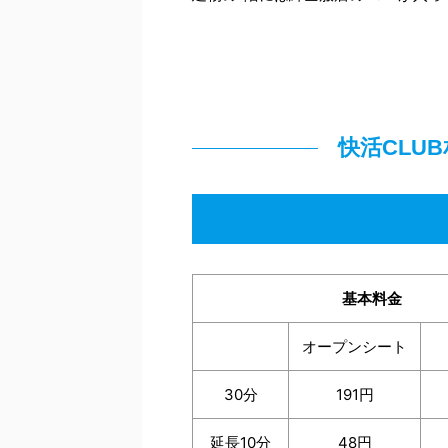
快活CLU
基本料金
オープンシート
30分
191円
延長10分
48円