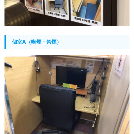
個室A（喫煙・禁煙）