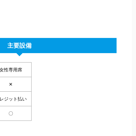
主要設備
女性専用席
✕
レジット払い
〇