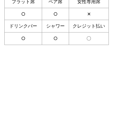
フラット席
ペア席
女性専用席
○
○
✕
ドリンクバー
シャワー
クレジット払い
○
○
〇