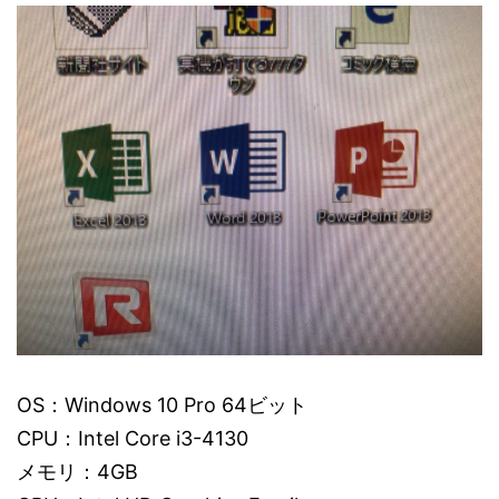
OS：Windows 10 Pro 64ビット
CPU：Intel Core i3-4130
メモリ：4GB