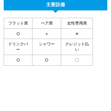
主要設備
フラット席
ペア席
女性専用席
○
×
✕
ドリンクバ
シャワー
クレジット払
ー
い
○
○
〇