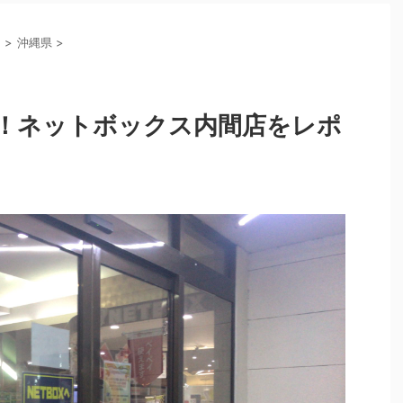
州
>
沖縄県
>
！ネットボックス内間店をレポ