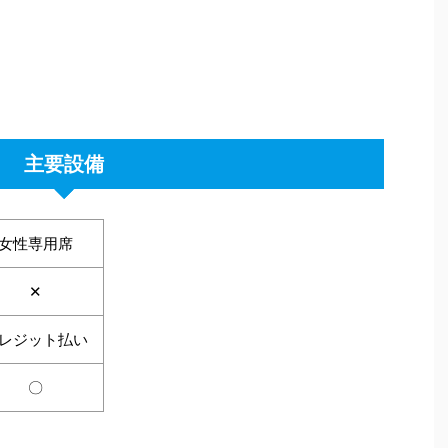
主要設備
女性専用席
✕
レジット払い
〇